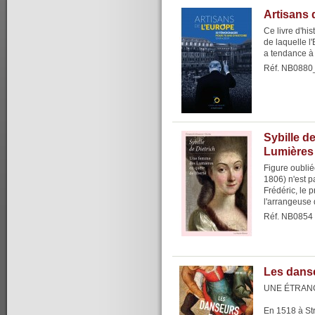
Artisans 
Ce livre d'hi
de laquelle l
a tendance à l
Réf. NB0880
Sybille d
Lumières 
Figure oubliée
1806) n'est p
Frédéric, le 
l'arrangeuse d
Réf. NB0854
Les dans
UNE ÉTRAN
En 1518 à St