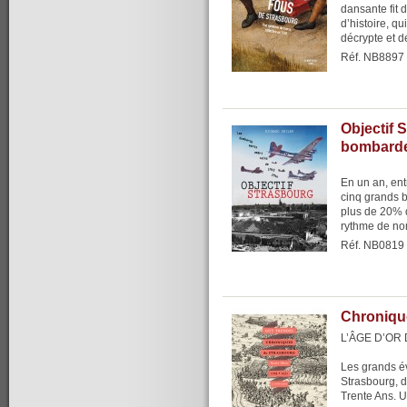
dansante fit 
d’histoire, q
décrypte et déc
Réf. NB8897
Objectif 
bombarde
En un an, en
cinq grands 
plus de 20% de
rythme de no
Réf. NB0819
Chroniqu
L’ÂGE D’OR
Les grands é
Strasbourg, d
Trente Ans. Un