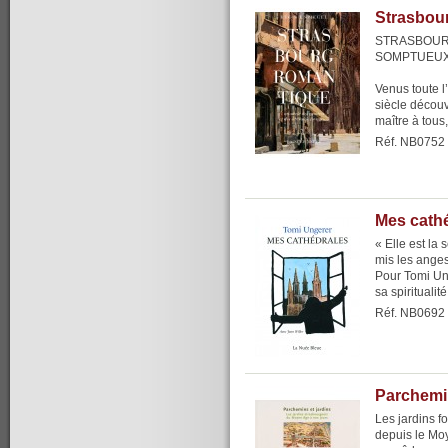
Strasbou
STRASBOURG
SOMPTUEU
Venus toute l
siècle découv
maître à tous,
Réf. NB0752
Mes cath
« Elle est la 
mis les anges
Pour Tomi Ung
sa spiritualité
Réf. NB0692
Parchemin
Les jardins f
depuis le Moy