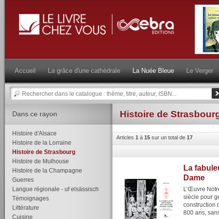
Accueil
La grâce d'une cathédrale
La Nuée Bleue
Le Verger
Histoire de Strasbour
Dans ce rayon
Histoire d'Alsace
Articles
1
à
15
sur un total de
17
Histoire de la Lorraine
Histoire de Strasbourg
Histoire de Mulhouse
La fabule
Histoire de la Champagne
Dame
Guerres
Langue régionale - uf elsässisch
L’Œuvre Notr
siècle pour g
Témoignages
construction 
Littérature
800 ans, sans 
Cuisine