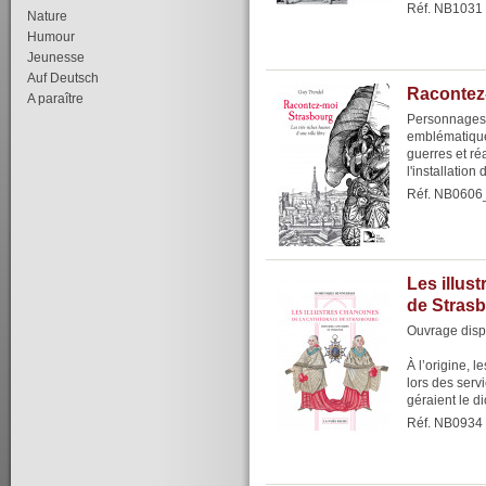
Réf. NB1031
Nature
Humour
Jeunesse
Auf Deutsch
Racontez
A paraître
Personnages 
emblématique
guerres et réa
l'installation
Réf. NB0606
Les illus
de Stras
Ouvrage dispo
À l’origine, 
lors des servi
géraient le d
Réf. NB0934