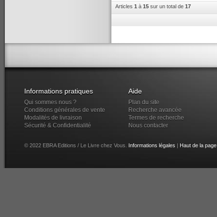
Articles
1
à
15
sur un total de
17
Informations pratiques
Aide
Qui sommes nous ?
Plan du site
Conditions générales de vente
Recherche avancée
Modalités de livraison
Termes de recherche
Sécurité & Confidentialité
Nous contacter
© 2022 EBRA Editions / Le Livre chez Vous.
Informations légales
|
Haut de la page