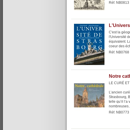
Réf. NB0813
L'Univers
C'est la géogr
l'Université 
équivalent. L
coeur des éc
Réf. NB0768
Notre cat
LE CURÉ ET
L’ancien curé
Strasbourg, B
telle qu’il l
nombreuses..
Réf. NB0773