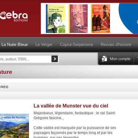
La Nuée Bleue
Le Verger
Coprur-Serpenoise
Revues d'histoire
Mon compte
ture
cle(s)
La vallée de Munster vue du ciel
Majestueux, légendaire, fantastique : le val Saint-
Grégoire fascine...
Cette vallée est marquée par la puissance de ses
paysages façonnés par le temps long et par les
hommes, par ses légendes...