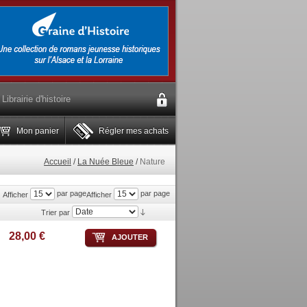
Librairie d'histoire
Mon panier
Régler mes achats
Accueil
/
La Nuée Bleue
/
Nature
par page
par page
Afficher
Afficher
Trier par
28,00 €
AJOUTER