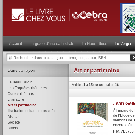
Accueil
La grâce d'une cathédrale
La Nuée Bleue
Le Verger
Art et patrimoine
Dans ce rayon
Le Beau Jardin
Articles
1
à
15
sur un total de
16
Les Enquêtes rhénanes
Contes rhénans
Littérature
Jean Geil
Art et patrimoine
À l’image du 
Illustration et bande dessinée
de l’Eloge de
Alsace
sermons de J
Société
encore d’être 
Divers
Réf. VE3786