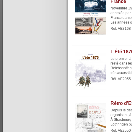
France
Novembre 1918
annexée par l
France dans 
Les années qui
Réf. VE3168
L'Été 187
Le premier ch
resté dans l
Reichshoffen»
très accessibl
Réf. VE2055
Rétro d'
Depuis le déb
organisent, à
À Strasbourg,
Lothringen pu
Réf. VE2550