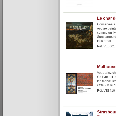
Le char d
Conservée à 
oeuvre peinte
comme un livr
Surchargée de
fallu deux...
Réf. VE3601
Mulhouse
Vous allez cha
Ce livre est 
les merveille
cette « ville qu
Réf. VE3410
Strasbour