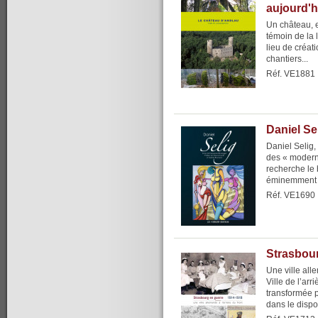
aujourd'h
Un château, 
témoin de la 
lieu de créati
chantiers...
Réf. VE1881
Daniel Se
Daniel Selig,
des « modern
recherche le 
éminemment dé
Réf. VE1690
Strasbou
Une ville alle
Ville de l’arr
transformée 
dans le dispos