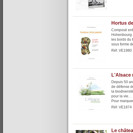
Hortus de
Composé entr
Hohenbourg a
les bords du 
sous forme de 
Réf. VE1980
L'Alsace 
Depuis 50 ans
de défense de
la biodiversi
pour la vie…
Pour marquer 
Réf. VE1874
Le châtea