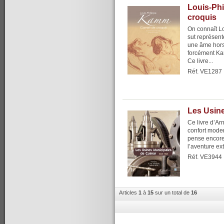
Louis-Ph
croquis
On connaît L
sut représent
une âme hors
forcément Ka
Ce livre...
Réf. VE1287
Les Usin
Ce livre d’Arn
confort moder
pense encore,
l’aventure ext
Réf. VE3944
Articles
1
à
15
sur un total de
16