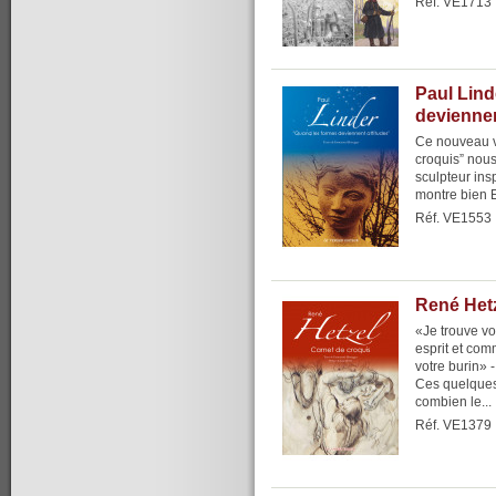
Réf. VE1713
Paul Lind
deviennen
Ce nouveau v
croquis” nous
sculpteur insp
montre bien 
Réf. VE1553
René Hetz
«Je trouve v
esprit et com
votre burin» 
Ces quelques
combien le...
Réf. VE1379