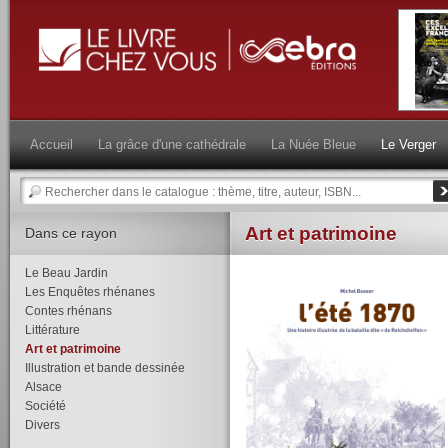
Accueil
La grâce d'une cathédrale
La Nuée Bleue
Le Verger
Art et patrimoine
Dans ce rayon
Le Beau Jardin
Les Enquêtes rhénanes
Contes rhénans
Littérature
Art et patrimoine
Illustration et bande dessinée
Alsace
Société
Divers