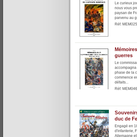
Le curieux jo
nous vous pré
paysan de Fra
parvenu au gra
Réf. MEM02
Mémoires
guerres
Le commissai
accompagna l
phase de la 
commence en 
défaits...
Réf. MEM04
Souvenirs
duc de F
Engagé en 18
d'infanterie,
Allemagne et 