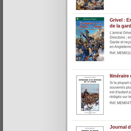
Grivel : 
de la gar
L'amiral Gri
Directoire ; e
Garde et reço
en Angleterre 
Réf. MEM011
Itinéraire
Si la plupart 
souvenirs plu
est d'autant 
rédigés sur le 
Réf. MEM04
Journal d