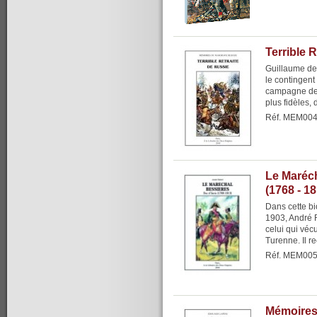
Terrible 
Guillaume de
le contingen
campagne de 
plus fidèles, 
Réf. MEM00
Le Maréch
(1768 - 1
Dans cette bi
1903, André R
celui qui vé
Turenne. Il re
Réf. MEM00
Mémoires 