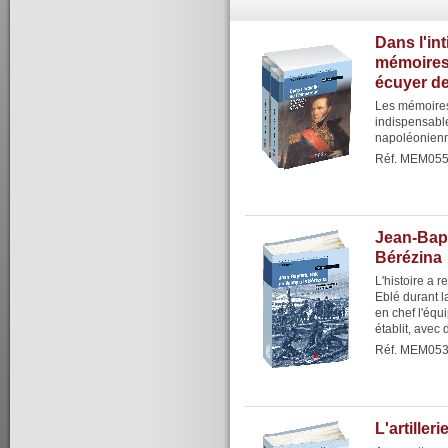
Dans l'int
mémoires
écuyer d
Les mémoires
indispensable
napoléonien
Réf. MEM05
Jean-Bapt
Bérézina
L'histoire a 
Eblé durant 
en chef l'équ
établit, avec
Réf. MEM05
L'artiller