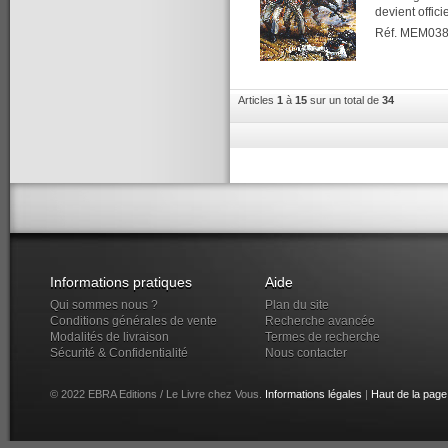
devient offic
Réf. MEM03
Articles
1
à
15
sur un total de
34
Informations pratiques
Aide
Qui sommes nous ?
Plan du site
Conditions générales de vente
Recherche avancée
Modalités de livraison
Termes de recherche
Sécurité & Confidentialité
Nous contacter
© 2022 EBRA Editions / Le Livre chez Vous.
Informations légales
|
Haut de la page