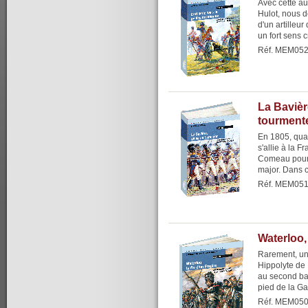
Avec cette a
Hulot, nous d
d'un artilleur
un fort sens cr
Réf. MEM05
La Bavière
tourment
En 1805, quan
s'allie à la 
Comeau pour r
major. Dans ce
Réf. MEM05
Waterloo,
Rarement, un
Hippolyte de 
au second bat
pied de la Gar
Réf. MEM05