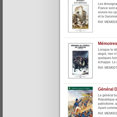
Les témoigna
France sont 
revivre les op
et la Garonne,
Réf. MEM00
Mémoires
Lorsque le dés
degré, rien n'
quelques homm
échappe. Le g
Réf. MEM00
Général D
Le général ba
République et
patriotisme, 
Ayant commenc
Réf. MEM00