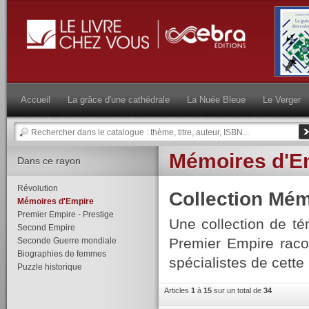
Accueil
La grâce d'une cathédrale
La Nuée Bleue
Le Verger
Mémoires d'E
Dans ce rayon
Révolution
Collection Mém
Mémoires d'Empire
Premier Empire - Prestige
Une collection de t
Second Empire
Premier Empire raco
Seconde Guerre mondiale
Biographies de femmes
spécialistes de cette
Puzzle historique
Articles
1
à
15
sur un total de
34