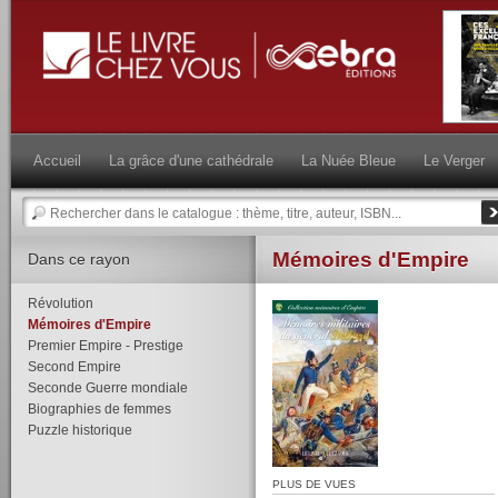
Accueil
La grâce d'une cathédrale
La Nuée Bleue
Le Verger
Mémoires d'Empire
Dans ce rayon
Révolution
Mémoires d'Empire
Premier Empire - Prestige
Second Empire
Seconde Guerre mondiale
Biographies de femmes
Puzzle historique
PLUS DE VUES