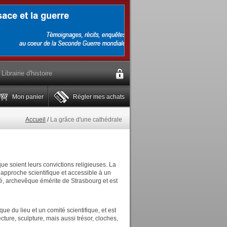
Librairie d'histoire
Mon panier
Régler mes achats
Accueil
/
La grâce d'une cathédrale
ue soient leurs convictions religieuses. La
e approche scientifique et accessible à un
oré, archevêque émérite de Strasbourg et est
que du lieu et un comité scientifique, et est
itecture, sculpture, mais aussi trésor, cloches,