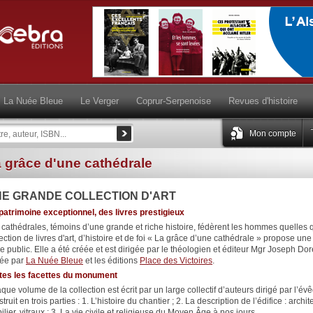
La Nuée Bleue
Le Verger
Coprur-Serpenoise
Revues d'histoire
Mon compte
 grâce d'une cathédrale
E GRANDE COLLECTION D'ART
patrimoine exceptionnel, des livres prestigieux
 cathédrales, témoins d’une grande et riche histoire, fédèrent les hommes quelles q
lection de livres d'art, d’histoire et de foi « La grâce d’une cathédrale » propose un
ge public. Elle a été créée et est dirigée par le théologien et éditeur Mgr Joseph D
tée par
La Nuée Bleue
et les éditions
Place des Victoires
.
tes les facettes du monument
ue volume de la collection est écrit par un large collectif d’auteurs dirigé par l’évê
truit en trois parties : 1. L’histoire du chantier ; 2. La description de l’édifice : arch
lier, vitraux ; 3. La vie civile et religieuse du Moyen Âge à nos jours.