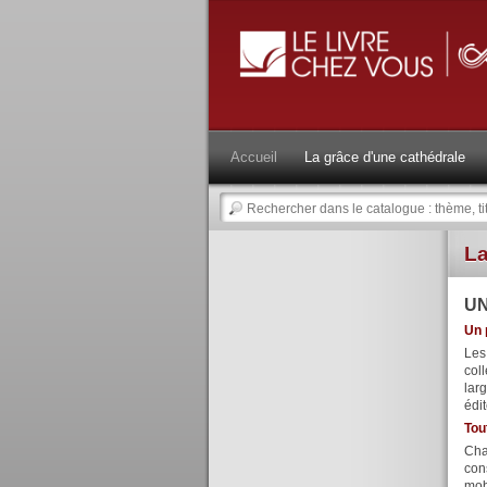
Accueil
La grâce d'une cathédrale
La
UN
Un 
Les
col
lar
édi
Tou
Chaq
cons
mobi