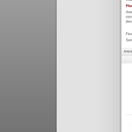
Plu
Ave
con
des
Feu
Suiv
Artic