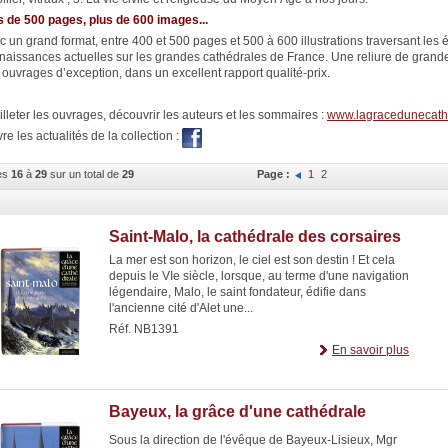
s de 500 pages, plus de 600 images...
c un grand format, entre 400 et 500 pages et 500 à 600 illustrations traversant les
naissances actuelles sur les grandes cathédrales de France. Une reliure de grande
 ouvrages d’exception, dans un excellent rapport qualité-prix.
illeter les ouvrages, découvrir les auteurs et les sommaires :
www.lagracedunecath
re les actualités de la collection :
les
16
à
29
sur un total de
29
Page :
1
2
Saint-Malo, la cathédrale des corsaires
La mer est son horizon, le ciel est son destin ! Et cela
depuis le VIe siècle, lorsque, au terme d'une navigation
légendaire, Malo, le saint fondateur, édifie dans
l'ancienne cité d'Alet une...
Réf. NB1391
En savoir plus
Bayeux, la grâce d'une cathédrale
Sous la direction de l'évêque de Bayeux-Lisieux, Mgr