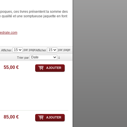
 époques, ces livres présentent la somme des
 qualité et une somptueuse jaquette en font
edrale.com
par page
par page
Afficher
Afficher
Trier par
55,00 €
AJOUTER
85,00 €
AJOUTER