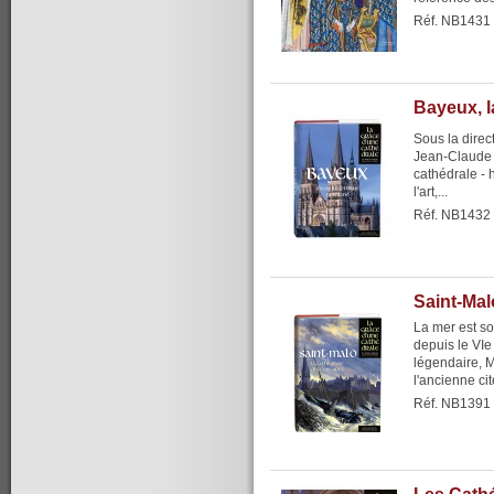
Réf. NB1431
Bayeux, l
Sous la direc
Jean-Claude B
cathédrale - 
l'art,...
Réf. NB1432
Saint-Mal
La mer est son
depuis le VIe
légendaire, M
l'ancienne cit
Réf. NB1391