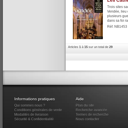
Les Cath
Trois sites sa
Vendée, lieu 
plusieurs gue
dans sa foi r
Réf. NB1453
Articles
1
à
15
sur un total de
29
Informations pratiques
Aide
Qui sommes nous ?
Plan du site
Conditions générales de vente
Recherche avancée
Modalités de livraison
Termes de recherche
Sécurité & Confidentialité
Nous contacter