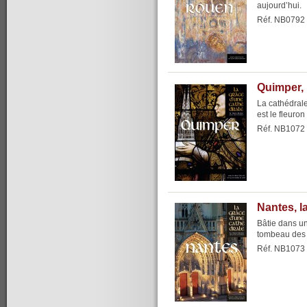
aujourd’hui.
Réf. NB0792
Quimper, 
La cathédrale
est le fleuron
Réf. NB1072
Nantes, l
Bâtie dans un
tombeau des 
Réf. NB1073