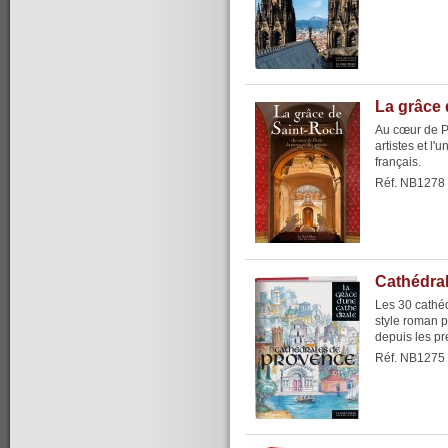
La grâce 
Au cœur de Pa
artistes et l
français.
Réf. NB1278
Cathédra
Les 30 cathé
style roman p
depuis les p
Réf. NB1275