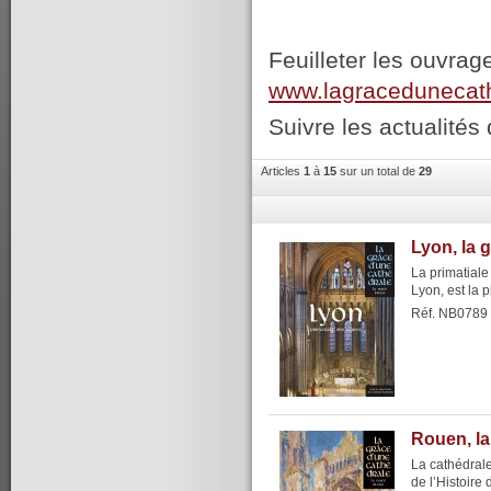
Feuilleter les ouvrag
www.lagracedunecat
Suivre les actualités 
Articles
1
à
15
sur un total de
29
Lyon, la 
La primatial
Lyon, est la 
Réf. NB0789
Rouen, la
La cathédrale
de l’Histoire