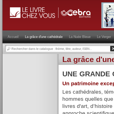
Accueil
La grâce d'une cathédrale
La Nuée Bleue
Le Verger
La grâce d'un
UNE GRANDE 
Un patrimoine excep
Les cathédrales, témo
hommes quelles que so
livres d'art, d’histoi
approche scientifique