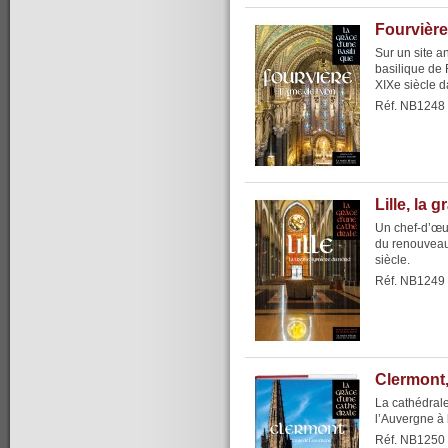
Fourvière
Sur un site a
basilique de 
XIXe siècle d
Réf. NB1248
Lille, la 
Un chef-d’œu
du renouveau
siècle.
Réf. NB1249
Clermont,
La cathédrale
l’Auvergne à l
Réf. NB1250