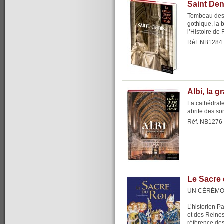
Saint Den
Tombeau des 
gothique, la 
l’Histoire de 
Réf. NB1284
Albi, la 
La cathédrale
abrite des s
Réf. NB1276
Le Sacre 
UN CÉRÉMO
L’historien P
et des Reine
référence dest