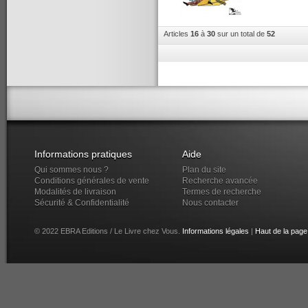
Articles
16
à
30
sur un total de
52
Informations pratiques
Aide
Qui sommes nous ?
Plan du site
Conditions générales de vente
Recherche avancée
Modalités de livraison
Termes de recherche
Sécurité & Confidentialité
Nous contacter
© 2022 EBRA Editions / Le Livre chez Vous.
Informations légales
|
Haut de la page