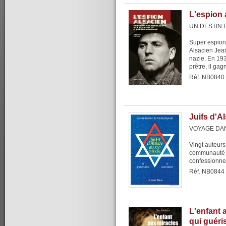
L'espion 
UN DESTIN
Super espion
Alsacien Jea
nazie. En 193
prêtre, il gagn
Réf. NB0840
Juifs d'A
VOYAGE DA
Vingt auteurs
communauté ju
confessionnel
Réf. NB0844
L'enfant 
qui guéri