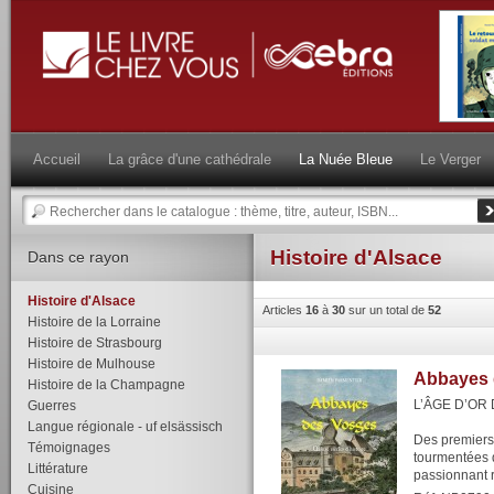
Accueil
La grâce d'une cathédrale
La Nuée Bleue
Le Verger
Histoire d'Alsace
Dans ce rayon
Histoire d'Alsace
Articles
16
à
30
sur un total de
52
Histoire de la Lorraine
Histoire de Strasbourg
Histoire de Mulhouse
Abbayes 
Histoire de la Champagne
L’ÂGE D’OR
Guerres
Langue régionale - uf elsässisch
Des premiers
Témoignages
tourmentées d
Littérature
passionnant ra
Cuisine