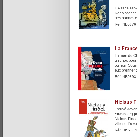
L'Alsace est 
Renaissance.
des bonnes c
Réf. NB0876
La France
La mort de C
un choc pour t
ou non. Sous 
eux prennent 
Réf. NB0893
Niclaus F
Trouvé devant
Strasbourg p
Niclaus Finde
ville qui l'a 
Réf. HIS23_4