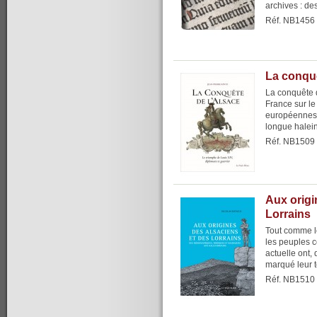
archives : de
Réf. NB1456
La conquê
La conquête d
France sur le
européennes,
longue halein
Réf. NB1509
Aux origi
Lorrains
Tout comme l
les peuples c
actuelle ont,
marqué leur te
Réf. NB1510