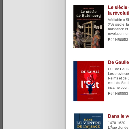
Le siècle
la révolut
Véritable « S
XVe siècle, l
naissance et 
révolutionner
Réf. NB0853
De Gaulle
Oui, de Gaulle
Les provinces
Reims et de 
celui du Strut
incarne pour..
Réf. NB0883
Dans le v
1470-1620
L'Âge d'or de