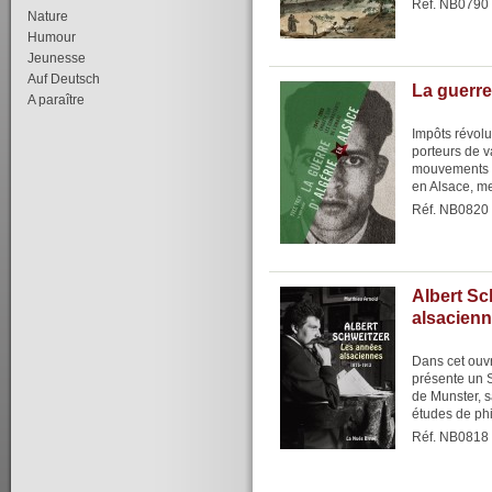
Réf. NB0790
Nature
Humour
Jeunesse
Auf Deutsch
La guerre
A paraître
Impôts révolu
porteurs de 
mouvements in
en Alsace, me
Réf. NB0820
Albert Sc
alsacien
Dans cet ouv
présente un 
de Munster, s
études de phi
Réf. NB0818