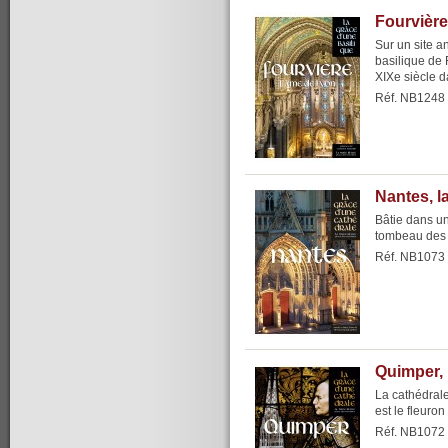
Fourvière
Sur un site a
basilique de 
XIXe siècle d
Réf. NB1248
Nantes, l
Bâtie dans un
tombeau des 
Réf. NB1073
Quimper, 
La cathédrale
est le fleuron
Réf. NB1072