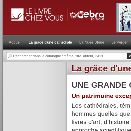
Accueil
La grâce d'une cathédrale
La Nuée Bleue
Le Verger
La grâce d'un
UNE GRANDE 
Un patrimoine excep
Les cathédrales, témo
hommes quelles que so
livres d'art, d’histoi
approche scientifique