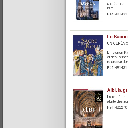
cathédrale - 
l'art,...
Réf. NB1432
Le Sacre 
UN CÉRÉMO
L’historien P
et des Reine
référence dest
Réf. NB1431
Albi, la 
La cathédrale
abrite des s
Réf. NB1276