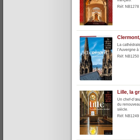
français.
Réf. NB1278
Clermont,
La cathédrale
l’Auvergne à l
Réf. NB1250
Lille, la 
Un chef-d’œu
du renouveau
siècle.
Réf. NB1249