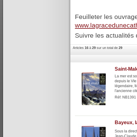
Feuilleter les ouvrag
www.lagracedunecat
Suivre les actualités 
Articles
16
à
29
sur un total de
29
Saint-Mal
La mer est son
depuis le VIe
légendaire, M
l'ancienne cit
Réf. NB1391
Bayeux, l
Sous la direc
Jean-Claude B