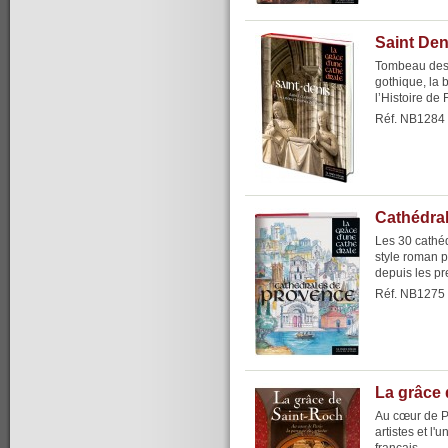
Saint Den
Tombeau des 
gothique, la 
l’Histoire de 
Réf. NB1284
Cathédra
Les 30 cathé
style roman p
depuis les p
Réf. NB1275
La grâce 
Au cœur de Pa
artistes et l