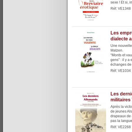
sexe ! Et si, 
Réf. VE1348
Les empr
dialecte 
Une nouvelle
Matzen.
“Monts et vau
gens” : il y a
échanges de p
Réf. VE1034
Les derni
militaires
Après la vic
de jeunes Al
drapeaux de c
pas la langue
Réf. VE2268