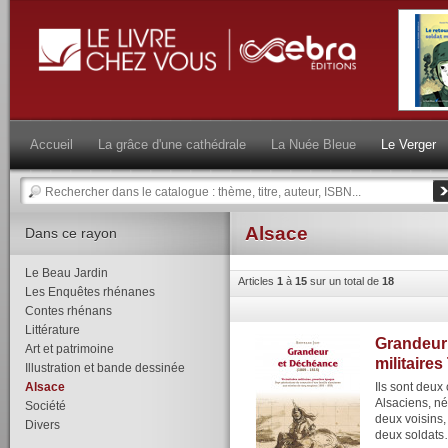
Accueil
La grâce d'une cathédrale
La Nuée Bleue
Le Verger
Alsace
Dans ce rayon
Le Beau Jardin
Articles
1
à
15
sur un total de
18
Les Enquêtes rhénanes
Contes rhénans
Littérature
Grandeur 
Art et patrimoine
militaires
Illustration et bande dessinée
Alsace
Ils sont deux
Alsaciens, n
Société
deux voisins,
Divers
deux soldats…