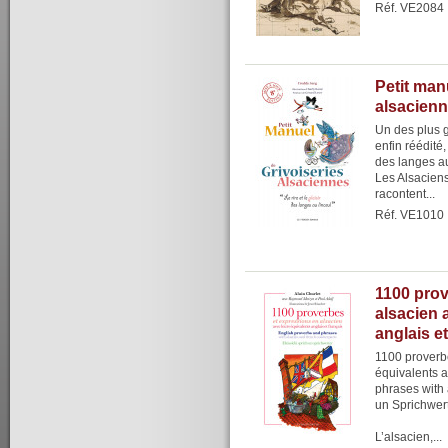
Réf. VE2084
Petit man
alsacien
Un des plus g
enfin réédité,
des langes au
Les Alsaciens
racontent...
Réf. VE1010
1100 prov
alsacien 
anglais e
1100 proverbe
équivalents a
phrases with 
un Sprichwer
L’alsacien,...