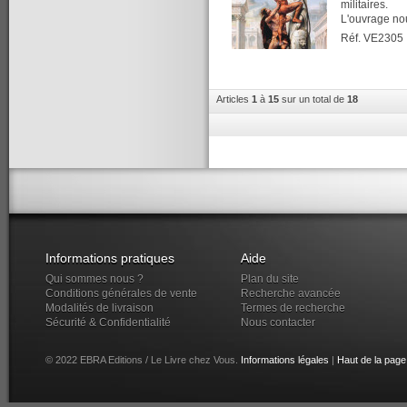
militaires.
L'ouvrage nou
Réf. VE2305
Articles
1
à
15
sur un total de
18
Informations pratiques
Aide
Qui sommes nous ?
Plan du site
Conditions générales de vente
Recherche avancée
Modalités de livraison
Termes de recherche
Sécurité & Confidentialité
Nous contacter
© 2022 EBRA Editions / Le Livre chez Vous.
Informations légales
|
Haut de la page