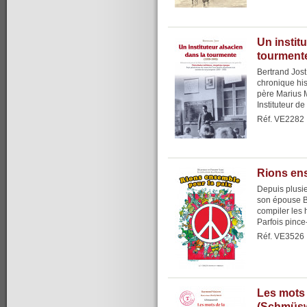
Un instit
tourmente,
Bertrand Jos
chronique hi
père Marius 
Instituteur de
Réf. VE2282
Rions ens
Depuis plusie
son épouse Bé
compiler les 
Parfois pince-
Réf. VE3526
Les mots 
(Schmüsw