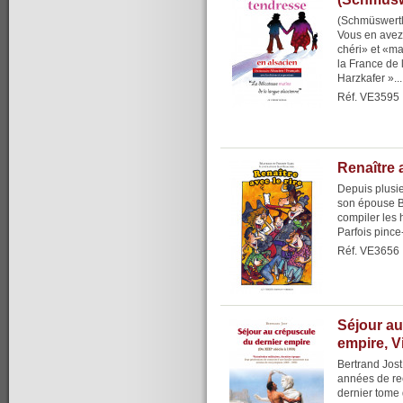
(Schmüswertl
Vous en avez
chéri» et «ma
la France de 
Harzkafer »...
Réf. VE3595
Renaître a
Depuis plusie
son épouse Bé
compiler les 
Parfois pince-
Réf. VE3656
Séjour au
empire, Vi
Bertrand Jost
années de rec
dernier tome 