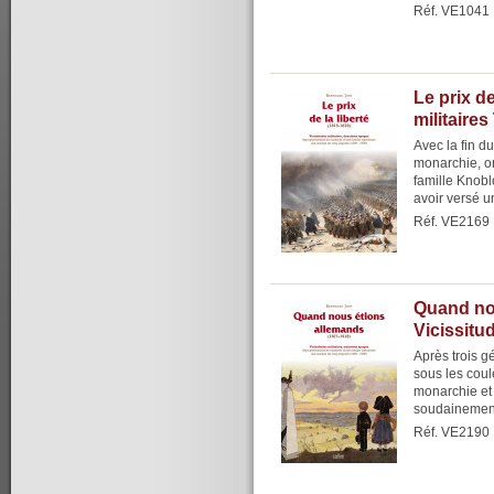
Réf. VE1041
Le prix de
militaires
Avec la fin d
monarchie, on 
famille Knobl
avoir versé un
Réf. VE2169
Quand no
Vicissitud
Après trois g
sous les coul
monarchie et 
soudainement 
Réf. VE2190