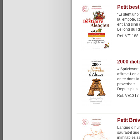
Petit best
“Er steht unb’
là, empoté, 
entlàng sinn 
Le long du Rh
Réf. VE1188
2000 dict
« Sprichwort,
affirme-t-on 
entre dans l
proverbe ».
Depuis plus..
Réf. VE1317
Petit Brév
Langue d’hum
saurait-il qu
inimitables s