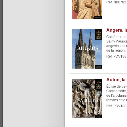
Réf. NB0782
Angers, l
Cathédrale et
Saint-Mauric
angevin, qui a
de la région.
Réf. PDV188
Autun, la
Église de pèl
Compostelle,
de l'art clun
romans et le 
Réf. PDV188