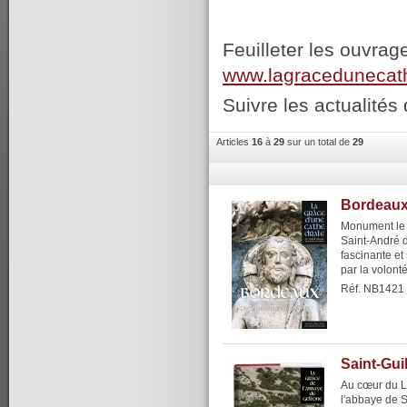
Feuilleter les ouvrag
www.lagracedunecat
Suivre les actualités 
Articles
16
à
29
sur un total de
29
Bordeaux,
Monument le p
Saint-André 
fascinante e
par la volont
Réf. NB1421
Saint-Gui
Au cœur du L
l'abbaye de S