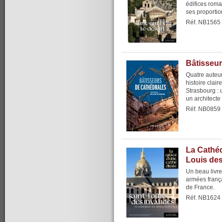
édifices roma
ses proportio
Réf. NB1565
Bâtisseur
Quatre auteur
histoire clair
Strasbourg : 
un architecte e
Réf. NB0859
La Cathéd
Louis des
Un beau livre 
armées frança
de France.
Réf. NB1624