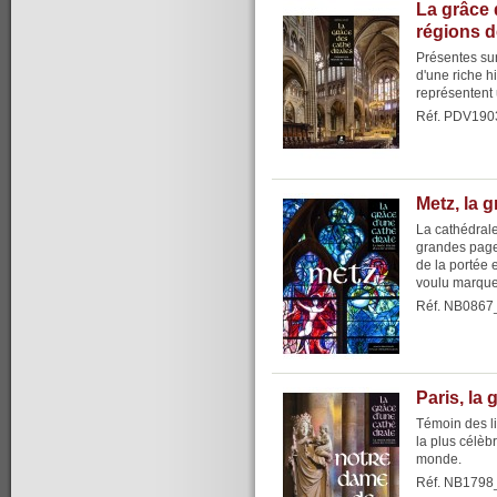
La grâce 
régions 
Présentes sur 
d'une riche h
représentent 
Réf. PDV190
Metz, la 
La cathédrale
grandes pages
de la portée 
voulu marque
Réf. NB0867
Paris, la
Témoin des li
la plus célèb
monde.
Réf. NB1798