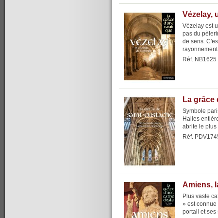
Vézelay, 
Vézelay est u
pas du pèlerin
de sens. C'es
rayonnement, 
Réf. NB1625
La grâce 
Symbole paris
Halles entiè
abrite le plu
Réf. PDV174
Amiens, l
Plus vaste ca
» est connue 
portail et ses