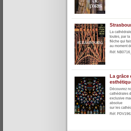
Strasbour
La cathédrale
toutes, par l
flèche qui fai
au moment de
Réf. NB0716
La grâce 
esthétiqu
Découvrez no
cathédrales 
exclusive maq
absolue
sur les cathéd
Réf. PDV196