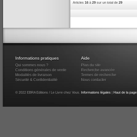
Articles
16
à
29
sur un total de
29
Informations pratiques
Aide
Qui sommes nous ?
Plan du site
Conditions générales de vente
Recherche avancée
Modalités de livraison
Termes de recherche
Sécurité & Confidentialité
Nous contacter
© 2022 EBRA Editions / Le Livre chez Vous.
Informations légales
|
Haut de la page