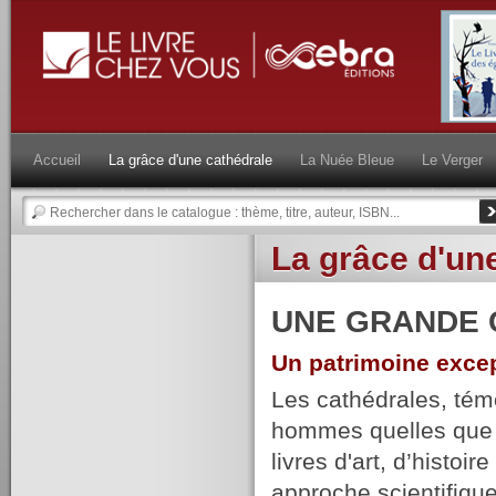
Accueil
La grâce d'une cathédrale
La Nuée Bleue
Le Verger
La grâce d'un
UNE GRANDE 
Un patrimoine excep
Les cathédrales, témo
hommes quelles que so
livres d'art, d’histoi
approche scientifique