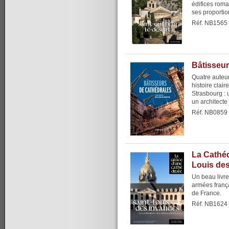
édifices roma
ses proportio
Réf. NB1565
Bâtisseur
Quatre auteur
histoire clair
Strasbourg : 
un architecte e
Réf. NB0859
La Cathéd
Louis des
Un beau livre 
armées frança
de France.
Réf. NB1624