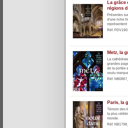
La grâce 
régions 
Présentes sur 
d'une riche h
représentent 
Réf. PDV190
Metz, la 
La cathédrale
grandes pages
de la portée 
voulu marque
Réf. NB0867
Paris, la
Témoin des li
la plus célèb
monde.
Réf. NB1798