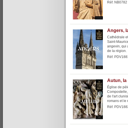
Réf. NB0782
Angers, l
Cathédrale et
Saint-Mauric
angevin, qui a
de la région.
Réf. PDV188
Autun, la
Église de pèl
Compostelle,
de l'art clun
romans et le 
Réf. PDV188