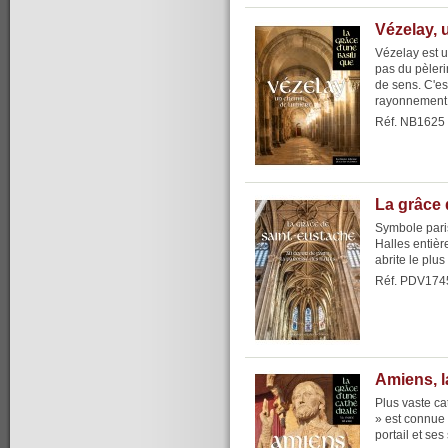
Vézelay, 
Vézelay est u
pas du pèlerin
de sens. C'es
rayonnement, 
Réf. NB1625
La grâce 
Symbole paris
Halles entiè
abrite le plu
Réf. PDV174
Amiens, l
Plus vaste ca
» est connue 
portail et ses