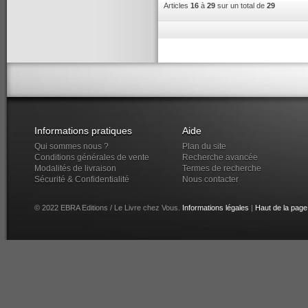
Articles
16
à
29
sur un total de
29
Informations pratiques
Aide
Qui sommes nous ?
Plan du site
Conditions générales de vente
Recherche avancée
Modalités de livraison
Termes de recherche
Sécurité & Confidentialité
Nous contacter
© 2022 EBRA Editions / Le Livre chez Vous.
Informations légales
|
Haut de la page