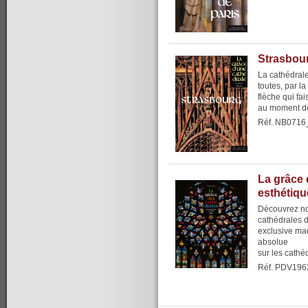
Strasbour
La cathédrale
toutes, par l
flèche qui fai
au moment de
Réf. NB0716
La grâce 
esthétiqu
Découvrez no
cathédrales 
exclusive maq
absolue
sur les cathéd
Réf. PDV196