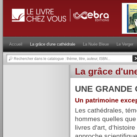
Accueil
La grâce d'une cathédrale
La Nuée Bleue
Le Verger
La grâce d'un
UNE GRANDE 
Un patrimoine excep
Les cathédrales, témo
hommes quelles que so
livres d'art, d’histoi
approche scientifique