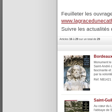
Feuilleter les ouvrag
www.lagracedunecat
Suivre les actualités 
Articles
16
à
29
sur un total de
29
Bordeaux,
Monument le p
Saint-André 
fascinante e
par la volont
Réf. NB1421
Saint-Gui
Au cœur du L
l'abbaye de S