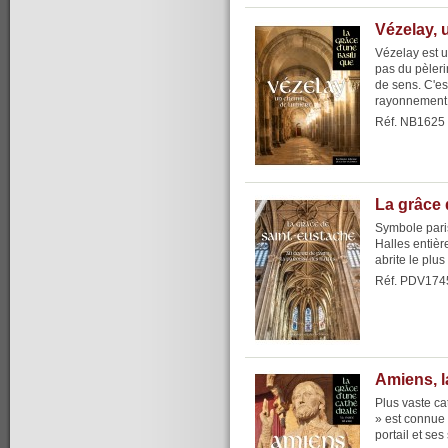
Vézelay, 
Vézelay est u
pas du pèlerin
de sens. C'es
rayonnement, 
Réf. NB1625
La grâce 
Symbole paris
Halles entiè
abrite le plu
Réf. PDV174
Amiens, l
Plus vaste ca
» est connue 
portail et ses