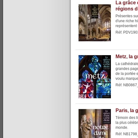
La grâce 
régions 
Présentes sur 
d'une riche h
représentent 
Réf. PDV190
Metz, la 
La cathédrale
grandes pages
de la portée 
voulu marque
Réf. NB0867
Paris, la
Témoin des li
la plus célèb
monde.
Réf. NB1798