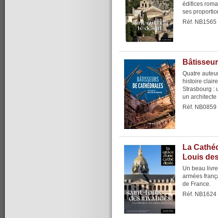
édifices roma
ses proportio
Réf. NB1565
Bâtisseur
Quatre auteur
histoire clair
Strasbourg : 
un architecte e
Réf. NB0859
La Cathéd
Louis des
Un beau livre 
armées frança
de France.
Réf. NB1624