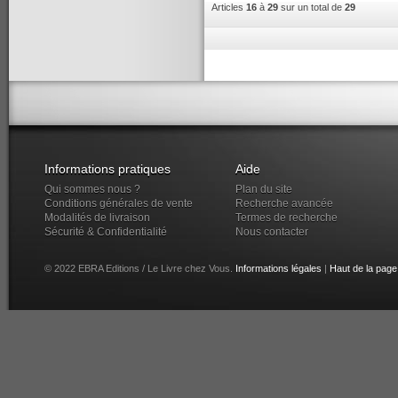
Articles
16
à
29
sur un total de
29
Informations pratiques
Aide
Qui sommes nous ?
Plan du site
Conditions générales de vente
Recherche avancée
Modalités de livraison
Termes de recherche
Sécurité & Confidentialité
Nous contacter
© 2022 EBRA Editions / Le Livre chez Vous.
Informations légales
|
Haut de la page