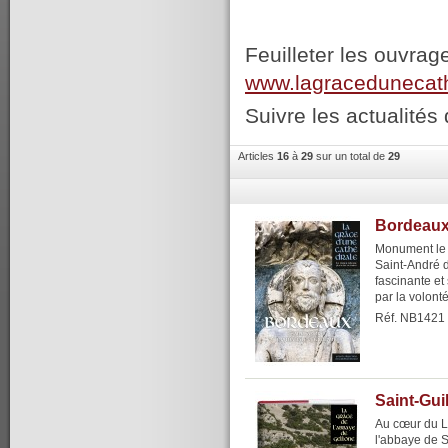
Feuilleter les ouvrag
www.lagracedunecat
Suivre les actualités 
Articles
16
à
29
sur un total de
29
Bordeaux,
Monument le p
Saint-André 
fascinante e
par la volont
Réf. NB1421
Saint-Gui
Au cœur du L
l'abbaye de S