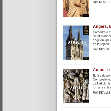
Réf. NB0782
Angers, l
Cathédrale et
Saint-Mauric
angevin, qui a
de la région.
Réf. PDV188
Autun, la
Église de pèl
Compostelle,
de l'art clun
romans et le 
Réf. PDV188