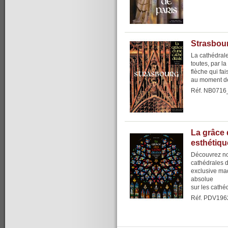
Strasbour
La cathédrale
toutes, par l
flèche qui fai
au moment de
Réf. NB0716
La grâce 
esthétiqu
Découvrez no
cathédrales 
exclusive maq
absolue
sur les cathéd
Réf. PDV196