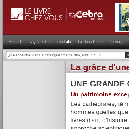
Accueil
La grâce d'une cathédrale
La Nuée Bleue
Le Verger
La grâce d'un
UNE GRANDE 
Un patrimoine excep
Les cathédrales, témo
hommes quelles que so
livres d'art, d’histoi
approche scientifique