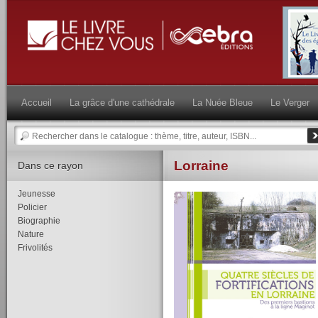
Accueil
La grâce d'une cathédrale
La Nuée Bleue
Le Verger
Lorraine
Dans ce rayon
Jeunesse
Policier
Biographie
Nature
Frivolités