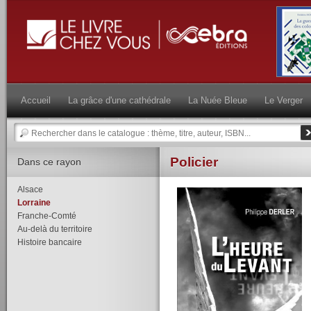
Accueil
La grâce d'une cathédrale
La Nuée Bleue
Le Verger
Policier
Dans ce rayon
Alsace
Lorraine
Franche-Comté
Au-delà du territoire
Histoire bancaire