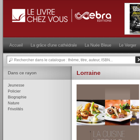
Accueil
La grâce d'une cathédrale
La Nuée Bleue
Le Verger
Lorraine
Dans ce rayon
Jeunesse
Policier
Biographie
Nature
Frivolités