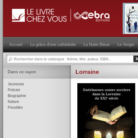
Accueil
La grâce d'une cathédrale
La Nuée Bleue
Le Verger
Lorraine
Dans ce rayon
Jeunesse
Policier
Biographie
Nature
Frivolités