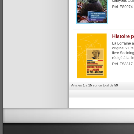
côtoyons tous
Réf. ES9074
Histoire p
La Lorraine a
original ? C'
livre Sociolog
rédigé à la f
Réf. ES8817
Articles
1
à
15
sur un total de
59