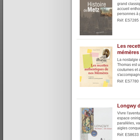
grand classiqu
accueil entho
personnes à p
Réf. ES7285
Les recet
mémères
La nostalgie 
Thomas est u
coutumes et au
s'accompagne 
Réf. ES7780
Longwy d
Vivre l'avent
espace oniri
parallèles, v
aigles conqué
Réf. ES8633