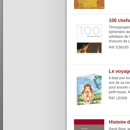
100 chefs
Témoignages 
éphémère de 
artistique de
d'oeuvre de L
Réf. ES6165
Le voyag
Il était une f
soir de sa vi
pour trouver 
petit noyau, My
Réf. LEG08
Histoire 
René Bour, ag