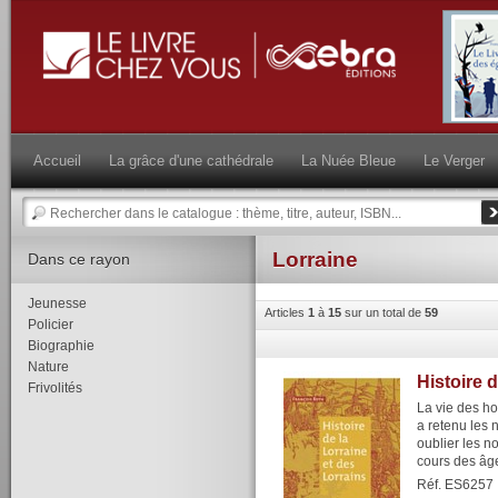
Accueil
La grâce d'une cathédrale
La Nuée Bleue
Le Verger
Lorraine
Dans ce rayon
Jeunesse
Articles
1
à
15
sur un total de
59
Policier
Biographie
Nature
Histoire 
Frivolités
La vie des ho
a retenu les 
oublier les n
cours des âges
Réf. ES6257