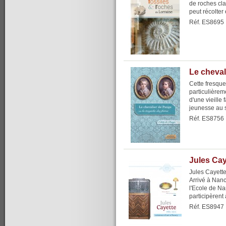
de roches cl
peut récolter
Réf. ES8695
Le cheval
Cette fresque
particulièrem
d'une vieille 
jeunesse au s
Réf. ES8756
Jules Cay
Jules Cayette
Arrivé à Nanc
l'Ecole de N
participèrent 
Réf. ES8947