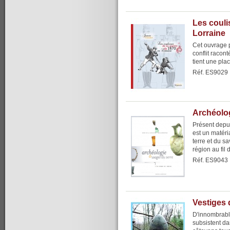
Les couli
Lorraine
Cet ouvrage 
conflit racon
tient une pla
Réf. ES9029
Archéolog
Présent depui
est un matéria
terre et du s
région au fil 
Réf. ES9043
Vestiges 
D'innombrabl
subsistent da