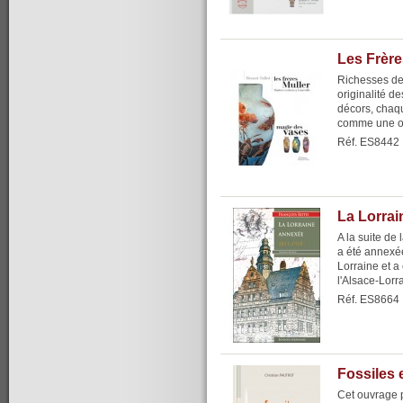
Les Frère
Richesses de
originalité de
décors, chaqu
comme une oeu
Réf. ES8442
La Lorrai
A la suite de
a été annexée
Lorraine et a
l'Alsace-Lorr
Réf. ES8664
Fossiles 
Cet ouvrage p