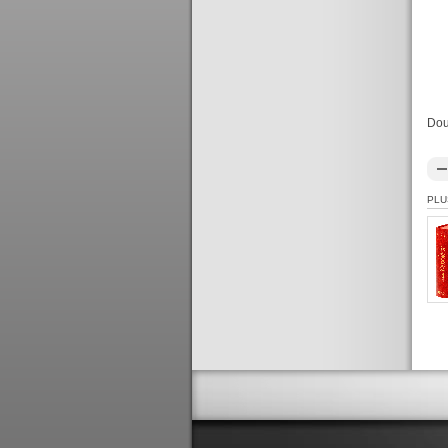
Dou
PLU