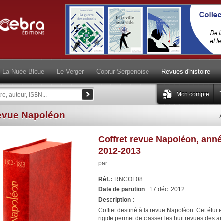
La Nuée Bleue
Le Verger
Coprur-Serpenoise
Revues d'histoire
Mon compte
evue Napoléon
Coffret revue Napoléon, ann
2012-2013
par
Réf. :
RNCOF08
Date de parution :
17 déc. 2012
Description :
Coffret destiné à la revue Napoléon. Cet étui 
rigide permet de classer les huit revues des 