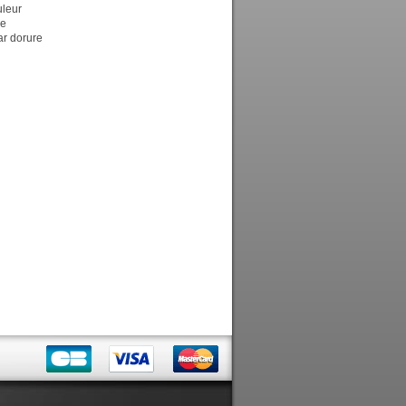
uleur
de
ar dorure