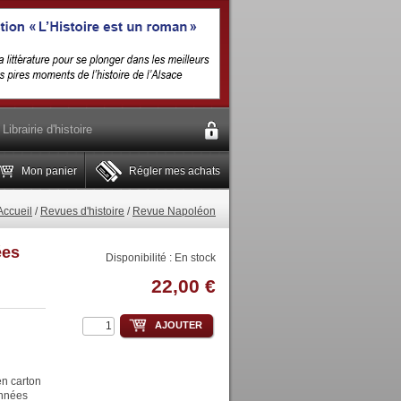
Librairie d'histoire
Mon panier
Régler mes achats
Accueil
/
Revues d'histoire
/
Revue Napoléon
ées
Disponibilité :
En stock
22,00 €
AJOUTER
en carton
années