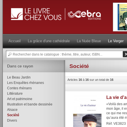
Accueil
La grâce d'une cathédrale
La Nuée Bleue
Le Verger
Société
Dans ce rayon
Le Beau Jardin
Articles
16
à
16
sur un total de
16
Les Enquêtes rhénanes
Contes rhénans
Littérature
La vie d'
Art et patrimoine
«Voilà des an
Illustration et bande dessinée
mon âge, il e
Alsace
ce qui me res
Société
qu’aura été m
Divers
Réf. VE3823