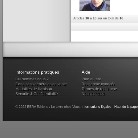
Articles
16
à
16
sur un total de
16
Informations pratiques
Aide
Qui sommes nous ?
Plan du site
Conditions générales de vente
Recherche avancée
Modalités de livraison
Termes de recherche
Sécurité & Confidentialité
Nous contacter
© 2022 EBRA Editions / Le Livre chez Vous.
Informations légales
|
Haut de la page