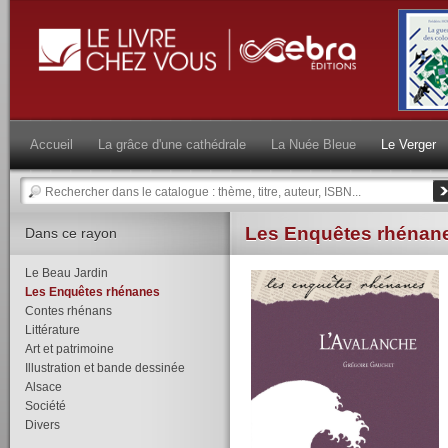
Accueil
La grâce d'une cathédrale
La Nuée Bleue
Le Verger
Les Enquêtes rhénan
Dans ce rayon
Le Beau Jardin
Les Enquêtes rhénanes
Contes rhénans
Littérature
Art et patrimoine
Illustration et bande dessinée
Alsace
Société
Divers