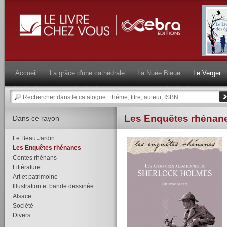
Accueil
La grâce d'une cathédrale
La Nuée Bleue
Le Verger
Les Enquêtes rhénan
Dans ce rayon
Le Beau Jardin
Les Enquêtes rhénanes
Contes rhénans
Littérature
Art et patrimoine
Illustration et bande dessinée
Alsace
Société
Divers