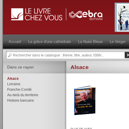
Accueil
La grâce d'une cathédrale
La Nuée Bleue
Le Verger
Alsace
Dans ce rayon
Alsace
Lorraine
Franche-Comté
Au-delà du territoire
Histoire bancaire
PLUS DE VUES