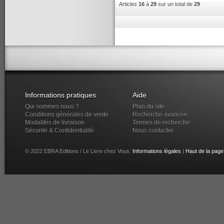
Articles
16
à
29
sur un total de
29
Informations pratiques
Aide
Qui sommes nous ?
Plan du site
Conditions générales de vente
Recherche avancée
Modalités de livraison
Termes de recherche
Sécurité & Confidentialité
Nous contacter
© 2022 EBRA Editions / Le Livre chez Vous.
Informations légales
|
Haut de la page