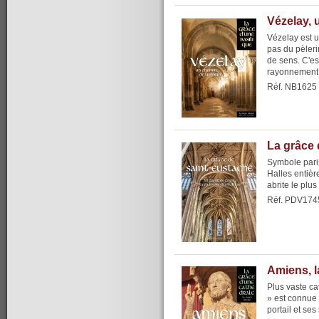
Vézelay, 
Vézelay est u
pas du pèlerin
de sens. C'es
rayonnement, 
Réf. NB1625
La grâce 
Symbole paris
Halles entiè
abrite le plu
Réf. PDV174
Amiens, l
Plus vaste ca
» est connue 
portail et ses