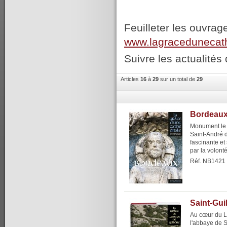
Feuilleter les ouvrag
www.lagracedunecat
Suivre les actualités 
Articles
16
à
29
sur un total de
29
Bordeaux,
Monument le p
Saint-André 
fascinante e
par la volont
Réf. NB1421
Saint-Gui
Au cœur du L
l'abbaye de S