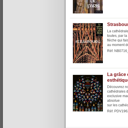
Strasbour
La cathédrale
toutes, par l
flèche qui fai
au moment de
Réf. NB0716
La grâce 
esthétiqu
Découvrez no
cathédrales 
exclusive maq
absolue
sur les cathéd
Réf. PDV196