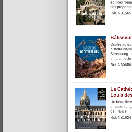
édifices roma
ses proportio
Réf. NB1565
Bâtisseur
Quatre auteur
histoire clair
Strasbourg : 
un architecte e
Réf. NB0859
La Cathéd
Louis des
Un beau livre 
armées frança
de France.
Réf. NB1624