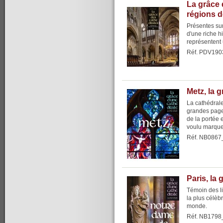
La grâce 
régions 
Présentes sur 
d'une riche h
représentent 
Réf. PDV190
Metz, la 
La cathédrale
grandes pages
de la portée 
voulu marque
Réf. NB0867
Paris, la
Témoin des li
la plus célèb
monde.
Réf. NB1798