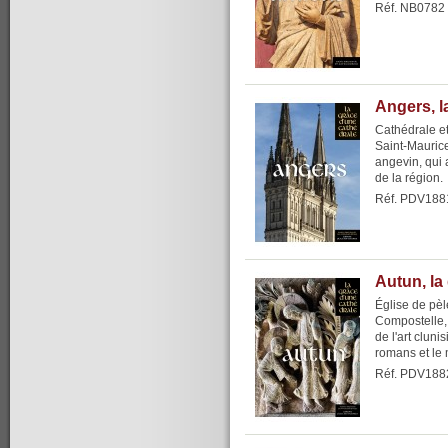
Réf. NB0782
Angers, l
Cathédrale et
Saint-Mauric
angevin, qui a
de la région.
Réf. PDV188
Autun, la
Église de pèl
Compostelle,
de l'art clun
romans et le 
Réf. PDV188