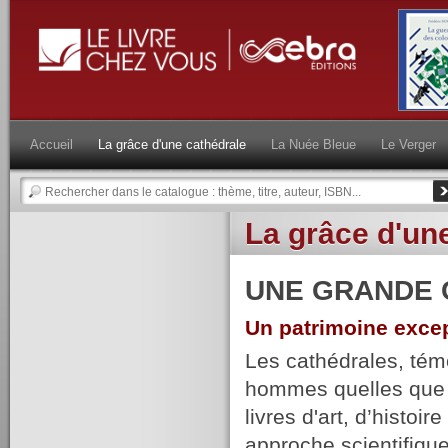
Accueil
La grâce d'une cathédrale
La Nuée Bleue
Le Verger
La grâce d'un
UNE GRANDE 
Un patrimoine excep
Les cathédrales, témo
hommes quelles que so
livres d'art, d’histoi
approche scientifique