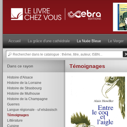
Accueil
La grâce d'une cathédrale
La Nuée Bleue
Le Verger
Témoignages
Dans ce rayon
Histoire d'Alsace
Histoire de la Lorraine
Histoire de Strasbourg
Histoire de Mulhouse
Histoire de la Champagne
Guerres
Langue régionale - uf elsässisch
Témoignages
Littérature
Cuisine