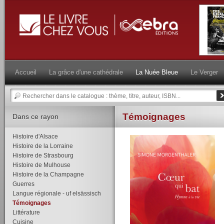
Accueil
La grâce d'une cathédrale
La Nuée Bleue
Le Verger
Témoignages
Dans ce rayon
Histoire d'Alsace
Histoire de la Lorraine
Histoire de Strasbourg
Histoire de Mulhouse
Histoire de la Champagne
Guerres
Langue régionale - uf elsässisch
Témoignages
Littérature
Cuisine