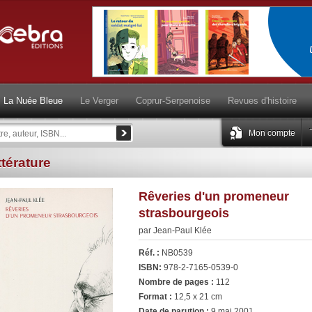
La Nuée Bleue
Le Verger
Coprur-Serpenoise
Revues d'histoire
Mon compte
ttérature
Rêveries d'un promeneur
strasbourgeois
par Jean-Paul Klée
Réf. :
NB0539
ISBN:
978-2-7165-0539-0
Nombre de pages :
112
Format :
12,5 x 21 cm
Date de parution :
9 mai 2001