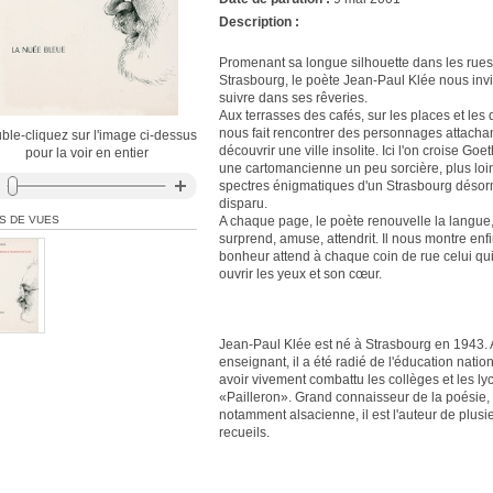
Description :
Promenant sa longue silhouette dans les rue
Strasbourg, le poète Jean-Paul Klée nous invi
suivre dans ses rêveries.
Aux terrasses des cafés, sur les places et les q
nous fait rencontrer des personnages attachan
ble-cliquez sur l'image ci-dessus
découvrir une ville insolite. Ici l'on croise Goet
pour la voir en entier
une cartomancienne un peu sorcière, plus loin
spectres énigmatiques d'un Strasbourg désor
disparu.
S DE VUES
A chaque page, le poète renouvelle la langue, 
surprend, amuse, attendrit. Il nous montre enf
bonheur attend à chaque coin de rue celui qui
ouvrir les yeux et son cœur.
Jean-Paul Klée est né à Strasbourg en 1943.
enseignant, il a été radié de l'éducation natio
avoir vivement combattu les collèges et les ly
«Pailleron». Grand connaisseur de la poésie, 
notamment alsacienne, il est l'auteur de plusi
recueils.