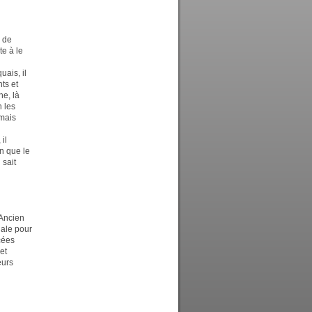
s de
te à le
uais, il
ts et
he, là
 les
mais
il
in que le
 sait
 Ancien
nale pour
cées
et
eurs