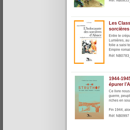
Réf. NB0855
Les Clas
sorcières
Entre le crép
Lumières, au
folie a saisi 
Empire romai
Réf. NB0783
1944-1945
épurer l’
Ce livre nous
guerre, peupl
riches en so
Fin 1944, alor
Réf. NB0997