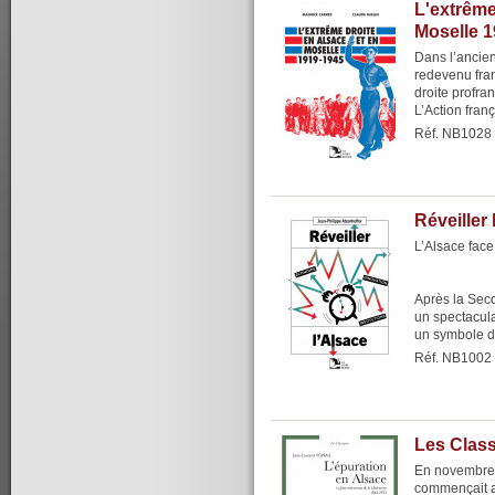
L'extrême
Moselle 
Dans l’ancien
redevenu fra
droite profra
L’Action franç
Réf. NB1028
Réveiller 
L’Alsace fac
Après la Sec
un spectacul
un symbole d
Réf. NB1002
Les Class
En novembre 1
commençait a