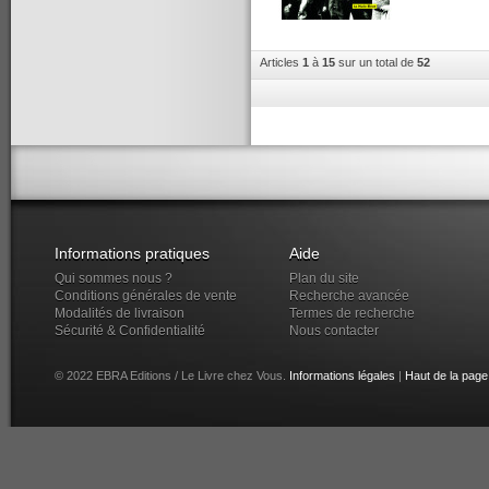
Articles
1
à
15
sur un total de
52
Informations pratiques
Aide
Qui sommes nous ?
Plan du site
Conditions générales de vente
Recherche avancée
Modalités de livraison
Termes de recherche
Sécurité & Confidentialité
Nous contacter
© 2022 EBRA Editions / Le Livre chez Vous.
Informations légales
|
Haut de la page