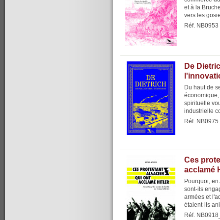
et à la Bruche
vers les gosie
Réf. NB0953
De Dietric
l'innovat
Du haut de se
économique, s
spirituelle v
industrielle c
Réf. NB0975
Ces prote
acclamé H
Pourquoi, en 
sont-ils enga
armées et l'a
étaient-ils a
Réf. NB0918