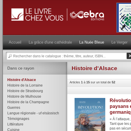
Accueil
La grâce d'une cathédrale
La Nuée Bleue
Le Verger
Histoire d'Alsace
Dans ce rayon
Histoire d'Alsace
Articles
1
à
15
sur un total de
52
Histoire de la Lorraine
Histoire de Strasbourg
Histoire de Mulhouse
Révolutio
Histoire de la Champagne
paysans 
Guerres
germaniq
Langue régionale - uf elsässisch
Témoignages
« À l’attaque
Tant que les 
Littérature
pas en sécuri
Cuisine