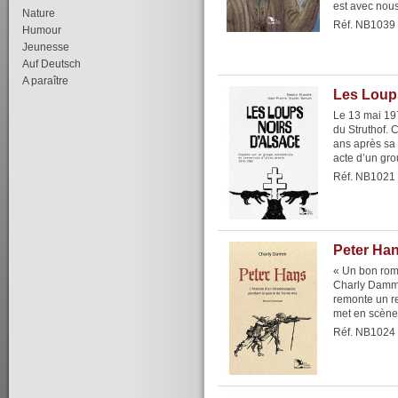
est avec nous
Nature
Réf. NB1039
Humour
Jeunesse
Auf Deutsch
A paraître
Les Loups
Le 13 mai 19
du Struthof. 
ans après sa 
acte d’un gro
Réf. NB1021
Peter Ha
« Un bon rom
Charly Damm 
remonte un r
met en scène
Réf. NB1024