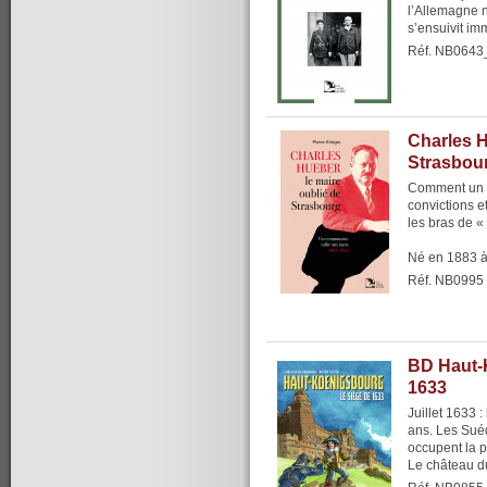
l’Allemagne n
s’ensuivit im
Réf. NB0643
Charles H
Strasbou
Comment un c
convictions et
les bras de «
Né en 1883 à
Réf. NB0995
BD Haut-
1633
Juillet 1633 
ans. Les Suéd
occupent la pl
Le château d