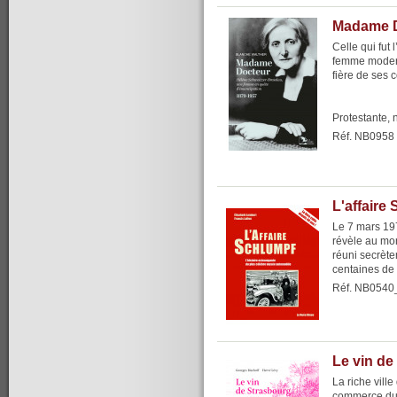
Madame 
Celle qui fut
femme moderne
fière de ses c
Protestante, n
Réf. NB0958
L'affaire
Le 7 mars 19
révèle au mon
réuni secrèt
centaines de 
Réf. NB0540
Le vin de
La riche vill
commerce du vi