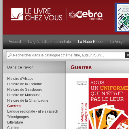
Accueil
La grâce d'une cathédrale
La Nuée Bleue
Le Verger
Guerres
Dans ce rayon
Histoire d'Alsace
Histoire de la Lorraine
Histoire de Strasbourg
Histoire de Mulhouse
Histoire de la Champagne
Guerres
Langue régionale - uf elsässisch
Témoignages
Littérature
Cuisine