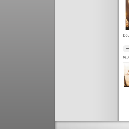
Dou
PLU