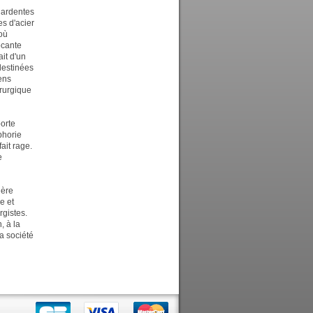
s ardentes
es d'acier
 où
ocante
it d'un
destinées
iens
érurgique
porte
phorie
fait rage.
e
ière
e et
rgistes.
, à la
a société