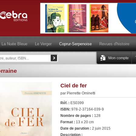
La Nuée Bleue
Le Verger
Coprur-Serpenoise
Revues d'histoire
Mon compte
rraine
Ciel de fer
par Pierrette Ominetti
Réf. :
ES0399
ISBN:
978-2-37164-039-9
Nombre de pages :
128
Format :
13 x 20 cm
Date de parution :
2 juin 2015
Description :