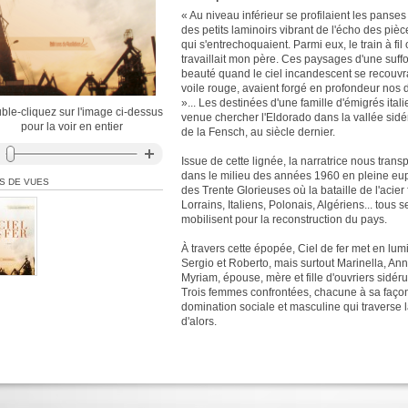
« Au niveau inférieur se profilaient les panse
des petits laminoirs vibrant de l'écho des pièc
qui s'entrechoquaient. Parmi eux, le train à fil
travaillait mon père. Ces paysages d'une suff
beauté quand le ciel incandescent se recouvra
voile rouge, avaient forgé en profondeur nos 
»... Les destinées d'une famille d'émigrés ital
ble-cliquez sur l'image ci-dessus
venue chercher l'Eldorado dans la vallée sid
pour la voir en entier
de la Fensch, au siècle dernier.
Issue de cette lignée, la narratrice nous trans
dans le milieu des années 1960 en pleine eu
S DE VUES
des Trente Glorieuses où la bataille de l'acier 
Lorrains, Italiens, Polonais, Algériens... tous s
mobilisent pour la reconstruction du pays.
À travers cette épopée, Ciel de fer met en lum
Sergio et Roberto, mais surtout Marinella, Ann
Myriam, épouse, mère et fille d'ouvriers sidéru
Trois femmes confrontées, chacune à sa façon
domination sociale et masculine qui traverse l
d'alors.