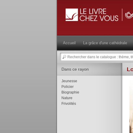
Accueil
La grâce d'une cathédrale
Lo
Dans ce rayon
Jeunesse
Policier
Biographie
Nature
Frivolités