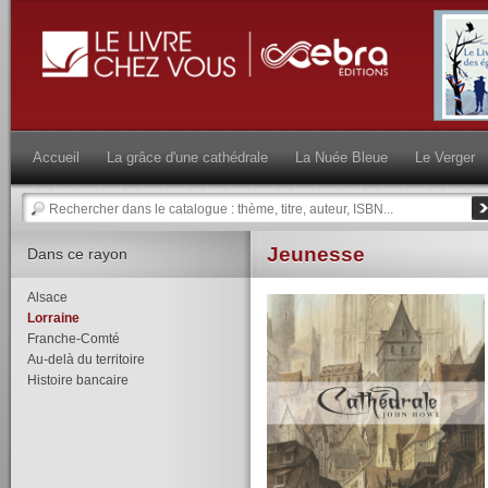
Accueil
La grâce d'une cathédrale
La Nuée Bleue
Le Verger
Jeunesse
Dans ce rayon
Alsace
Lorraine
Franche-Comté
Au-delà du territoire
Histoire bancaire