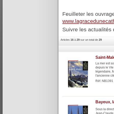
Feuilleter les ouvrag
www.lagracedunecat
Suivre les actualités 
Articles
16
à
29
sur un total de
29
Saint-Mal
La mer est son
depuis le VIe
légendaire, M
l'ancienne cit
Réf. NB1391
Bayeux, l
Sous la direc
Jean-Claude B