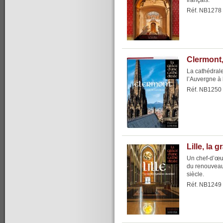
français.
Réf. NB1278
Clermont,
La cathédrale
l’Auvergne à l
Réf. NB1250
Lille, la 
Un chef-d’œu
du renouveau
siècle.
Réf. NB1249