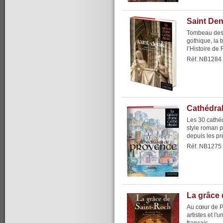
Saint Den
Tombeau des 
gothique, la 
l’Histoire de 
Réf. NB1284
Cathédra
Les 30 cathé
style roman p
depuis les p
Réf. NB1275
La grâce 
Au cœur de Pa
artistes et l