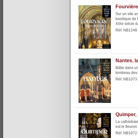
Fourvière
Sur un site a
basilique de 
XIXe siècle d
Réf. NB1248
Nantes, l
Bâtie dans un
tombeau des 
Réf. NB1073
Quimper, 
La cathédrale
est le fleuron
Réf. NB1072