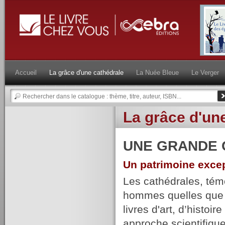
Accueil
La grâce d'une cathédrale
La Nuée Bleue
Le Verger
La grâce d'un
UNE GRANDE 
Un patrimoine excep
Les cathédrales, témo
hommes quelles que so
livres d'art, d’histoi
approche scientifique